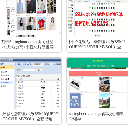
基于Springboot+vue+协同过滤
图书馆预约占座管理系统(SSM,J
+前后端分离+个性化服装推荐系
QUERY-EASYUI,MYSQL)+全套
统(用户,多商户,管理员)+全套视
视频教程
频教程
快递物流管理系统(SSM,JQUERY
springboot vue mysql高校心理教
-EASYUI,MYSQL)+全套视频教
育辅导
程