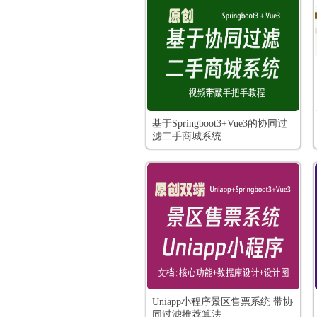
基于Springboot3+Vue3的协同过
滤二手商城系统
Uniapp小程序景区售票系统 带协
同过滤推荐算法